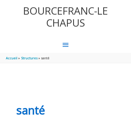
Aller au contenu
Aller au pied de page
BOURCEFRANC-LE
CHAPUS
MENU
PRINCIPAL
Accueil
Structures
santé
santé