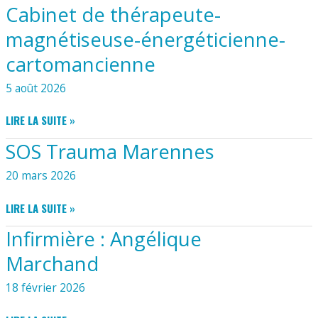
Cabinet de thérapeute-
magnétiseuse-énergéticienne-
cartomancienne
5 août 2026
CABINET
LIRE LA SUITE »
DE
SOS Trauma Marennes
THÉRAPEUTE-
MAGNÉTISEUSE-
20 mars 2026
ÉNERGÉTICIENNE-
CARTOMANCIENNE
SOS
LIRE LA SUITE »
TRAUMA
Infirmière : Angélique
MARENNES
Marchand
18 février 2026