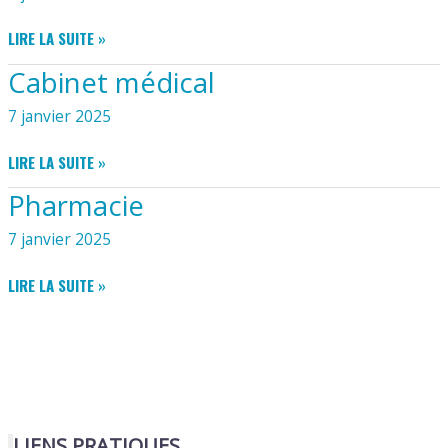
FRONDZIAK
INFIRMIÈRES
LIRE LA SUITE »
:
Cabinet médical
NADÈGE
MOIZANT
7 janvier 2025
ET
BÉNÉDICTE
CABINET
LIRE LA SUITE »
FILLON
MÉDICAL
Pharmacie
7 janvier 2025
PHARMACIE
LIRE LA SUITE »
LIENS PRATIQUES