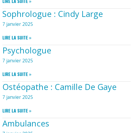
INFIRMIÈRE
LIRE LA SUITE »
:
Sophrologue : Cindy Large
ANGÉLIQUE
MARCHAND
7 janvier 2025
SOPHROLOGUE
LIRE LA SUITE »
:
Psychologue
CINDY
LARGE
7 janvier 2025
PSYCHOLOGUE
LIRE LA SUITE »
Ostéopathe : Camille De Gaye
7 janvier 2025
OSTÉOPATHE
LIRE LA SUITE »
:
Ambulances
CAMILLE
DE