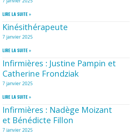
7 janvier 2025
GAYE
AMBULANCES
LIRE LA SUITE »
Kinésithérapeute
7 janvier 2025
KINÉSITHÉRAPEUTE
LIRE LA SUITE »
Infirmières : Justine Pampin et
Catherine Frondziak
7 janvier 2025
INFIRMIÈRES
LIRE LA SUITE »
:
Infirmières : Nadège Moizant
JUSTINE
PAMPIN
et Bénédicte Fillon
ET
CATHERINE
7 janvier 2025