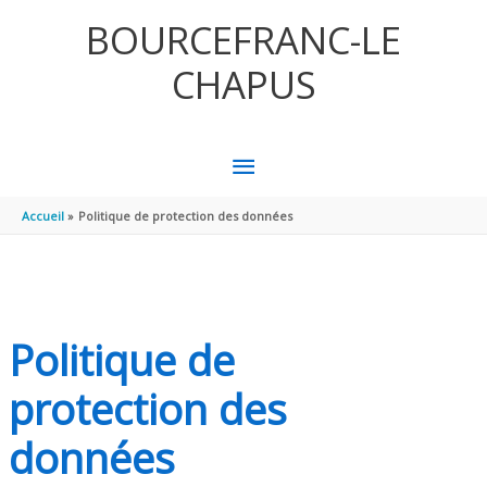
Aller au contenu
Aller au pied de page
BOURCEFRANC-LE
CHAPUS
MENU
PRINCIPAL
Accueil
Politique de protection des données
Politique de
protection des
données