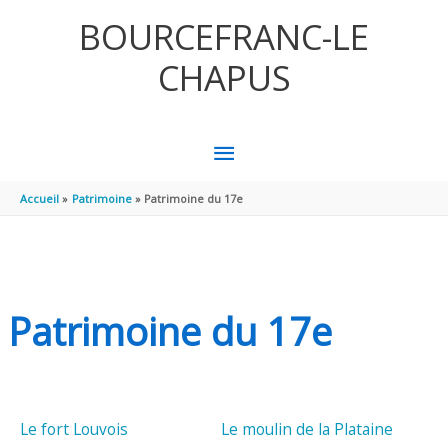
Aller au contenu
Aller au pied de page
BOURCEFRANC-LE
CHAPUS
MENU
PRINCIPAL
Accueil
Patrimoine
Patrimoine du 17e
Patrimoine du 17e
Le fort Louvois
Le moulin de la Plataine