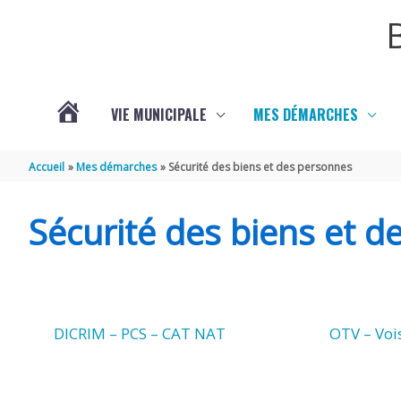
Aller au contenu
Aller au pied de page
VIE MUNICIPALE
MES DÉMARCHES
ACTUALITÉS
Accueil
Mes démarches
Sécurité des biens et des personnes
Sécurité des biens et 
DICRIM – PCS – CAT NAT
OTV – Vois