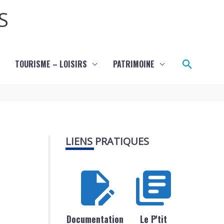
S
Recher
TOURISME – LOISIRS
PATRIMOINE
LIENS PRATIQUES
Documentation
Le P'tit