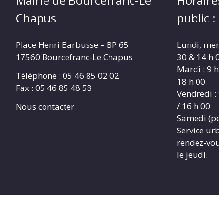
Mairie de Bourcefranc-Le
Horaire
Chapus
public :
Place Henri Barbusse – BP 65
Lundi, merc
17560 Bourcefranc-Le Chapus
30 & 14 h 0
Mardi : 9 h
Téléphone : 05 46 85 02 02
18 h 00
Fax : 05 46 85 48 58
Vendredi : 
/ 16 h 00
Nous contacter
Samedi (pe
Service ur
rendez-vous
le jeudi.