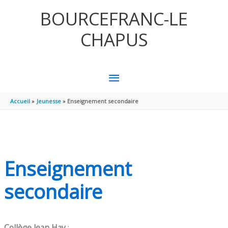
Aller au contenu
Aller au pied de page
BOURCEFRANC-LE
CHAPUS
MENU
PRINCIPAL
Accueil
Jeunesse
Enseignement secondaire
Enseignement
secondaire
Collège Jean Hay
: