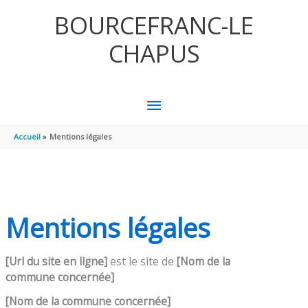
Aller au contenu
Aller au pied de page
BOURCEFRANC-LE
CHAPUS
MENU
PRINCIPAL
Accueil
Mentions légales
Mentions légales
[Url du site en ligne]
est le site de
[Nom de la
commune
concerné
e]
[Nom de la commune concernée]