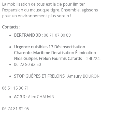
La mobilisation de tous est la clé pour limiter
l’expansion du moustique tigre. Ensemble, agissons
pour un environnement plus serein !
Contacts
:
BERTRAND 3D
: 06 71 07 00 88
Urgence nuisibles 17 Désinsectisation
Charente-Maritime Deratisation Élimination
Nids Guêpes Frelon Fourmis Cafards
– 24h/24 :
06 22 80 82 50
STOP GUÊPES ET FRELONS
: Amaury BOURON
06 51 15 30 71
AC 3D
: Alex CHAUVIN
06 74 81 82 05