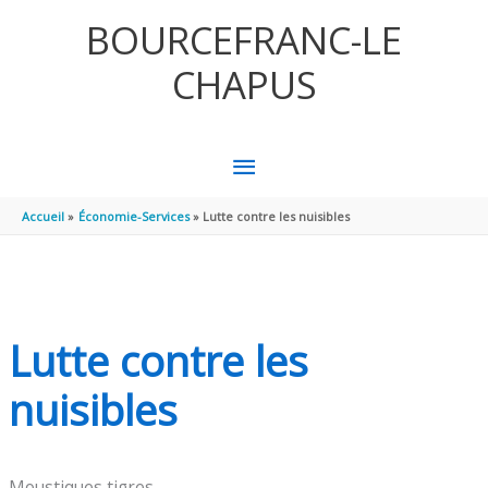
Aller au contenu
Aller au pied de page
BOURCEFRANC-LE
CHAPUS
MENU
PRINCIPAL
Accueil
Économie-Services
Lutte contre les nuisibles
Lutte contre les
nuisibles
Moustiques tigres