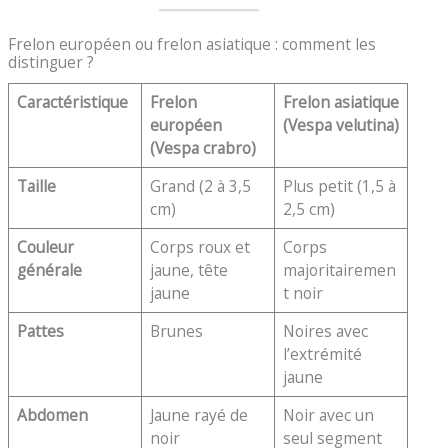
Frelon européen ou frelon asiatique : comment les
distinguer ?
Caractéristique
Frelon
Frelon asiatique
européen
(Vespa velutina)
(Vespa crabro)
Taille
Grand (2 à 3,5
Plus petit (1,5 à
cm)
2,5 cm)
Couleur
Corps roux et
Corps
générale
jaune, tête
majoritairemen
jaune
t noir
Pattes
Brunes
Noires avec
l’extrémité
jaune
Abdomen
Jaune rayé de
Noir avec un
noir
seul segment