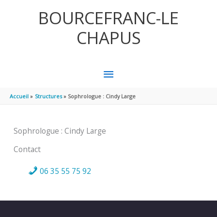
Aller au contenu
Aller au pied de page
BOURCEFRANC-LE
CHAPUS
MENU
PRINCIPAL
Accueil
Structures
Sophrologue : Cindy Large
Sophrologue : Cindy Large
Contact
06 35 55 75 92