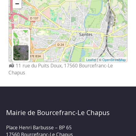
−
Leaflet
| ©
OpenStreetMap
Localisation :
11 rue du Puits Doux, 17560 Bourcefranc-Le
Chapus
Mairie de Bourcefranc-Le Chapus
Place Henri Barbusse – BP 65
17560 Bourcefranc-Le Chapus