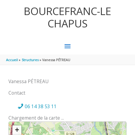
Aller au contenu
Aller au pied de page
BOURCEFRANC-LE
CHAPUS
MENU
PRINCIPAL
Accueil
Structures
Vanessa PÉTREAU
Vanessa PÉTREAU
Contact
06 14 38 53 11
Chargement de la carte ...
+