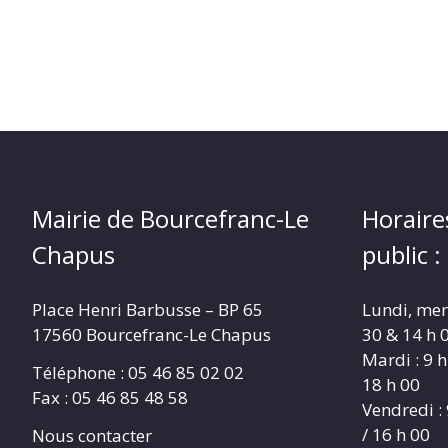
Mairie de Bourcefranc-Le
Horaire
Chapus
public :
Place Henri Barbusse – BP 65
Lundi, merc
17560 Bourcefranc-Le Chapus
30 & 14 h 0
Mardi : 9 h
Téléphone : 05 46 85 02 02
18 h 00
Fax : 05 46 85 48 58
Vendredi : 
/ 16 h 00
Nous contacter