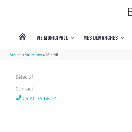
Aller au contenu
Aller au pied de page
VIE MUNICIPALE
MES DÉMARCHES
ACTUALITÉS
Accueil
Structures
Sélec’tif
Sélec’tif
Contact
05 46 75 68 24