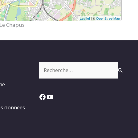
Leaflet
| ©
OpenStreetMap
-Le Chapus
Rechercher :
rme
Facebook
YouTube
es données