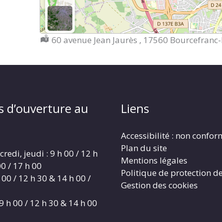
Localisation :
60 avenue Jean Jaurès , 17560 Bourcefranc
s d’ouverture au
Liens
Accessibilité : non confo
Plan du site
redi, jeudi : 9 h 00 / 12 h
Mentions légales
0 / 17 h 00
Politique de protection d
 00 / 12 h 30 & 14 h 00 /
Gestion des cookies
9 h 00 / 12 h 30 & 14 h 00