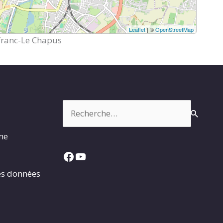
Leaflet
| ©
OpenStreetMap
franc-Le Chapus
Rechercher :
rme
Facebook
YouTube
es données