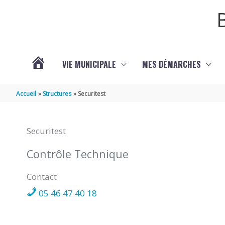
Aller au contenu
Aller au pied de page
VIE MUNICIPALE
MES DÉMARCHES
ACTUALITÉS
Accueil
Structures
Securitest
Securitest
Contrôle Technique
Contact
05 46 47 40 18