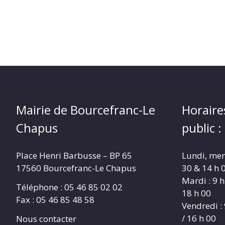
Mairie de Bourcefranc-Le
Horaire
Chapus
public :
Place Henri Barbusse – BP 65
Lundi, merc
17560 Bourcefranc-Le Chapus
30 & 14 h 0
Mardi : 9 h
Téléphone : 05 46 85 02 02
18 h 00
Fax : 05 46 85 48 58
Vendredi : 
/ 16 h 00
Nous contacter