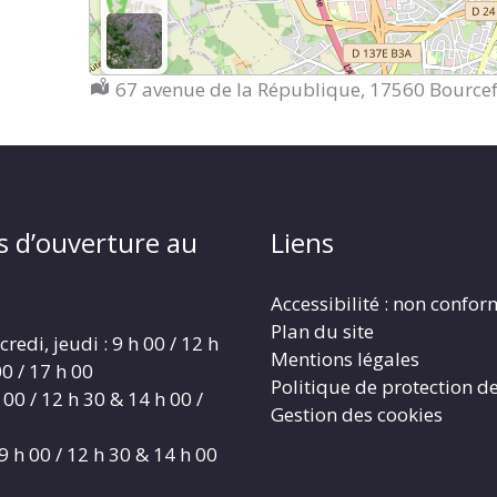
Localisation :
67 avenue de la République, 17560 Bource
s d’ouverture au
Liens
Accessibilité : non confo
Plan du site
redi, jeudi : 9 h 00 / 12 h
Mentions légales
0 / 17 h 00
Politique de protection d
 00 / 12 h 30 & 14 h 00 /
Gestion des cookies
9 h 00 / 12 h 30 & 14 h 00