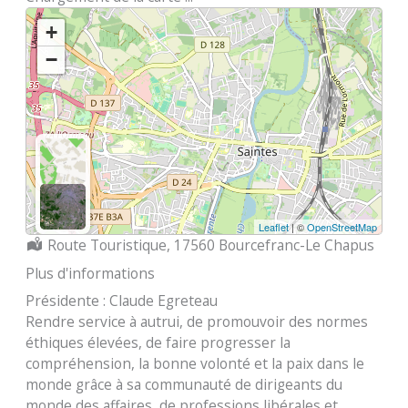
+
−
Leaflet
| ©
OpenStreetMap
Localisation :
Route Touristique, 17560 Bourcefranc-Le Chapus
Plus d'informations
Présidente : Claude Egreteau
Rendre service à autrui, de promouvoir des normes
éthiques élevées, de faire progresser la
compréhension, la bonne volonté et la paix dans le
monde grâce à sa communauté de dirigeants du
monde des affaires, de professions libérales et