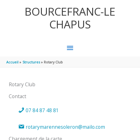
Aller au contenu
Aller au pied de page
BOURCEFRANC-LE
CHAPUS
MENU
PRINCIPAL
Accueil
Structures
Rotary Club
Rotary Club
Contact
07 84 87 48 81
rotarymarennesoleron@mailo.com
Chargement de la carte ...