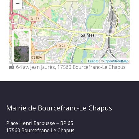
−
Leaflet
| ©
OpenStreetMap
Localisation :
64 av. Jean Jaurès, 17560 Bourcefranc-Le Chapus
Mairie de Bourcefranc-Le Chapus
Place Henri Barbusse – BP 65
17560 Bourcefranc-Le Chapus