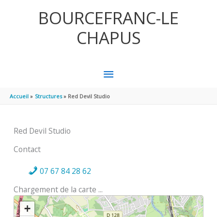
Aller au contenu
Aller au pied de page
BOURCEFRANC-LE
CHAPUS
MENU
PRINCIPAL
Accueil
Structures
Red Devil Studio
Red Devil Studio
Contact
07 67 84 28 62
Chargement de la carte ...
+