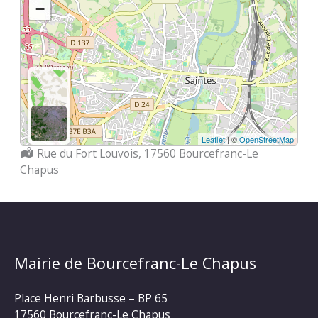
−
Leaflet
| ©
OpenStreetMap
Localisation :
Rue du Fort Louvois, 17560 Bourcefranc-Le
Chapus
Mairie de Bourcefranc-Le Chapus
Place Henri Barbusse – BP 65
17560 Bourcefranc-Le Chapus