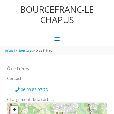
Aller au contenu
Aller au pied de page
BOURCEFRANC-LE
CHAPUS
MENU
PRINCIPAL
Accueil
Structures
Ô de Frères
Ô de Frères
Contact
06 99 83 97 75
Chargement de la carte ...
+