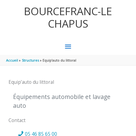
Aller au contenu
Aller au pied de page
BOURCEFRANC-LE
CHAPUS
MENU
PRINCIPAL
Accueil
Structures
Equip’auto du littoral
Equip’auto du littoral
Équipements automobile et lavage
auto
Contact
05 46 85 65 00