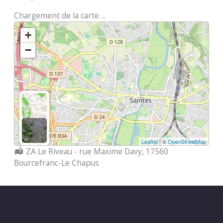
Chargement de la carte ...
+
−
Leaflet
| ©
OpenStreetMap
Localisation :
ZA Le Riveau - rue Maxime Davy, 17560
Bourcefranc-Le Chapus