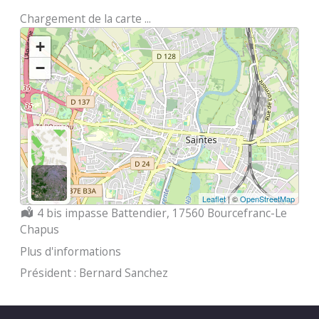
Chargement de la carte ...
+
−
Leaflet
| ©
OpenStreetMap
Localisation :
4 bis impasse Battendier, 17560 Bourcefranc-Le
Chapus
Plus d'informations
Président : Bernard Sanchez