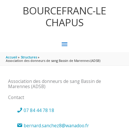
Aller au contenu
Aller au pied de page
BOURCEFRANC-LE
CHAPUS
MENU
PRINCIPAL
Accueil
Structures
Association des donneurs de sang Bassin de Marennes (ADSB)
Association des donneurs de sang Bassin de
Marennes (ADSB)
Contact
07 84 44 78 18
bernard.sanchez8@wanadoo.fr