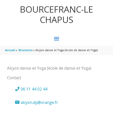
Aller au contenu
Aller au pied de page
BOURCEFRANC-LE
CHAPUS
MENU
PRINCIPAL
Accueil
Structures
Alcyon danse et Yoga (école de danse et Yoga)
Alcyon danse et Yoga (école de danse et Yoga)
Contact
06 11 44 02 44
alcyon.dy@orange.fr