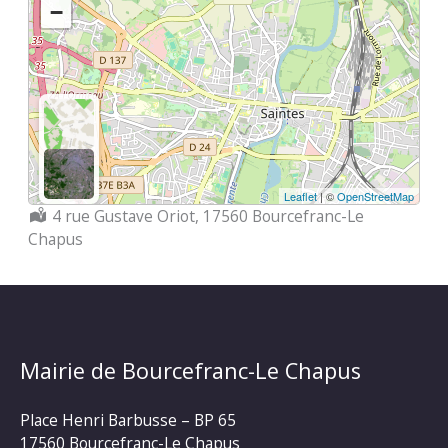
−
Leaflet
| ©
OpenStreetMap
Localisation :
4 rue Gustave Oriot, 17560 Bourcefranc-Le
Chapus
Mairie de Bourcefranc-Le Chapus
Place Henri Barbusse – BP 65
17560 Bourcefranc-Le Chapus