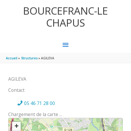
Aller au contenu
Aller au pied de page
BOURCEFRANC-LE
CHAPUS
MENU
PRINCIPAL
Accueil
Structures
AGILEVA
AGILEVA
Contact
05 46 71 28 00
Chargement de la carte ...
+