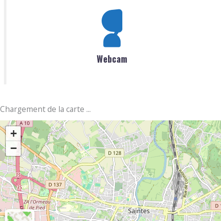
Webcam
Chargement de la carte ...
+
−