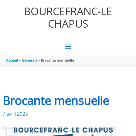
Aller au contenu
Aller au pied de page
BOURCEFRANC-LE
CHAPUS
MENU
PRINCIPAL
Accueil
Générale
Brocante mensuelle
Brocante mensuelle
7 avril 2025