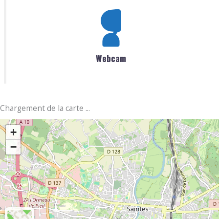
Webcam
Chargement de la carte ...
+
−