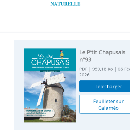
𝐍𝐀𝐓𝐔𝐑𝐄𝐋𝐋𝐄
Le P’tit Chapusais
n°93
PDF
| 959,18 Ko
| 06 Fév
2026
Télécharger
Feuilleter sur
Calaméo