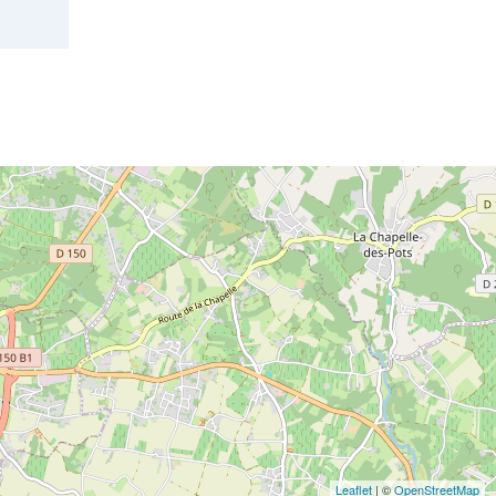
Leaflet
| ©
OpenStreetMap