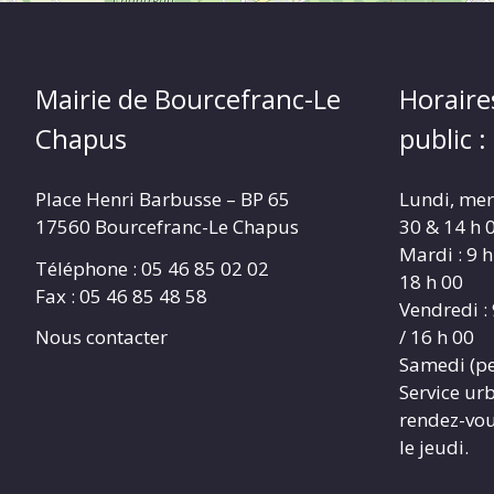
Mairie de Bourcefranc-Le
Horaire
Chapus
public :
Place Henri Barbusse – BP 65
Lundi, merc
17560 Bourcefranc-Le Chapus
30 & 14 h 0
Mardi : 9 h
Téléphone : 05 46 85 02 02
18 h 00
Fax : 05 46 85 48 58
Vendredi : 
/ 16 h 00
Nous contacter
Samedi (pe
Service ur
rendez-vous
le jeudi.