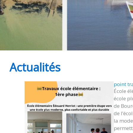
Actualités
point tr
École é
école p
de Bourc
de l’éc
la moder
permette