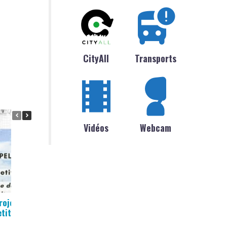
CityAll
Transports
Vidéos
Webcam
rojet : creation d’un
Inscription scolaire
etite restauration