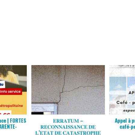
nce | FORTES
𝐄𝐑𝐑𝐀𝐓𝐔𝐌 –
Appel à p
ARENTE-
𝐑𝐄𝐂𝐎𝐍𝐍𝐀𝐈𝐒𝐒𝐀𝐍𝐂𝐄 𝐃𝐄
café-p
E
𝐋’𝐄𝐓𝐀𝐓 𝐃𝐄 𝐂𝐀𝐓𝐀𝐒𝐓𝐑𝐎𝐏𝐇𝐄