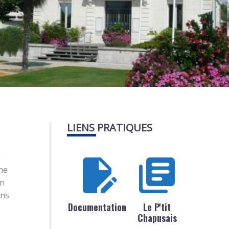
LIENS PRATIQUES
e
ne
on
ans
Documentation
Le P'tit
Chapusais