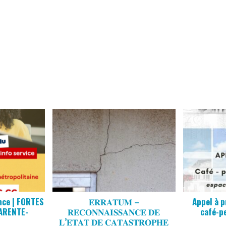
nce | FORTES
𝐄𝐑𝐑𝐀𝐓𝐔𝐌 –
Appel à p
ARENTE-
𝐑𝐄𝐂𝐎𝐍𝐍𝐀𝐈𝐒𝐒𝐀𝐍𝐂𝐄 𝐃𝐄
café-p
E
𝐋’𝐄𝐓𝐀𝐓 𝐃𝐄 𝐂𝐀𝐓𝐀𝐒𝐓𝐑𝐎𝐏𝐇𝐄