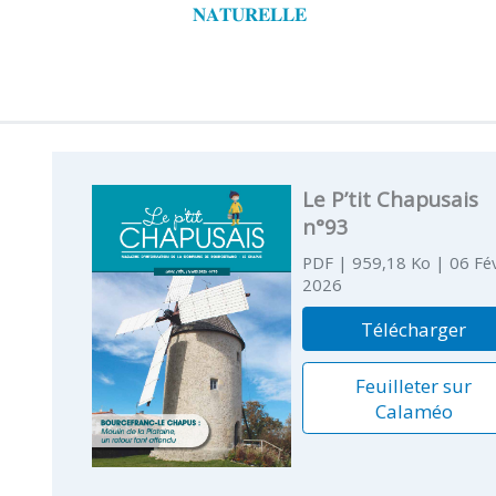
𝐍𝐀𝐓𝐔𝐑𝐄𝐋𝐋𝐄
Le P’tit Chapusais
n°93
PDF
| 959,18 Ko
| 06 Fév
2026
Télécharger
Feuilleter sur
Calaméo