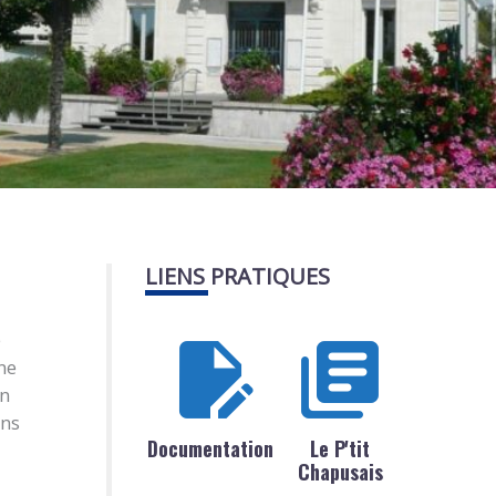
LIENS PRATIQUES
e
ne
on
ans
Documentation
Le P'tit
Chapusais