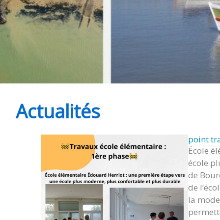
Actualités
point tr
École é
école p
de Bourc
de l’éc
la moder
permette