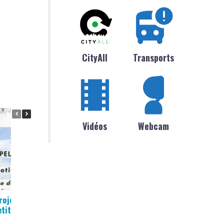
CityAll
Transports
Vidéos
Webcam
rojet : creation d’un
Inscription scolaire
etite restauration