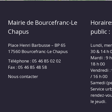
Mairie de Bourcefranc-Le
Horaire
Chapus
public :
Place Henri Barbusse – BP 65
Lundi, merc
17560 Bourcefranc-Le Chapus
30 & 14 h 0
Mardi : 9 h
Téléphone : 05 46 85 02 02
18 h 00
Fax : 05 46 85 48 58
Vendredi : 
/ 16 h 00
Nous contacter
Samedi (pe
Service ur
rendez-vous
le jeudi.