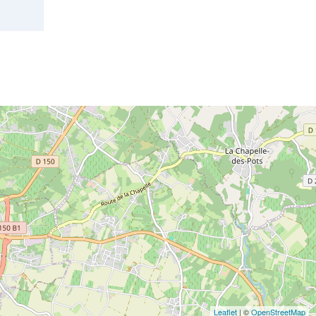
Leaflet
| ©
OpenStreetMap