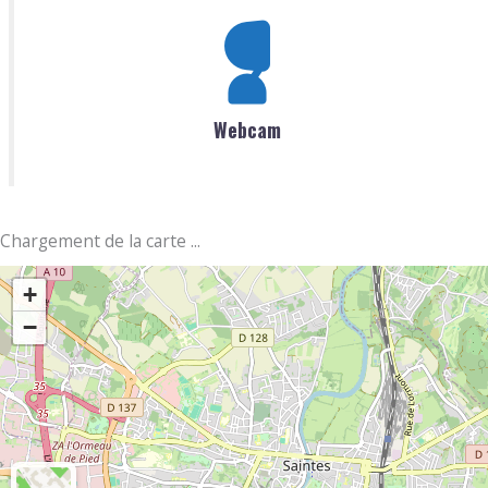
Webcam
Chargement de la carte ...
+
−