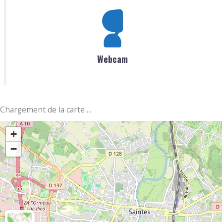
Webcam
Chargement de la carte ...
+
−