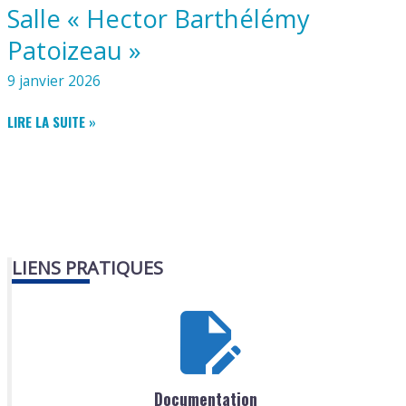
Salle « Hector Barthélémy
Patoizeau »
9 janvier 2026
SALLE
LIRE LA SUITE »
«
HECTOR
BARTHÉLÉMY
PATOIZEAU
»
LIENS PRATIQUES
Documentation