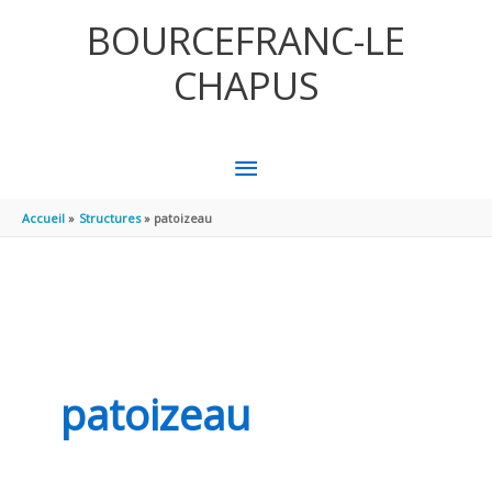
Aller au contenu
Aller au pied de page
BOURCEFRANC-LE
CHAPUS
MENU
PRINCIPAL
Accueil
Structures
patoizeau
patoizeau