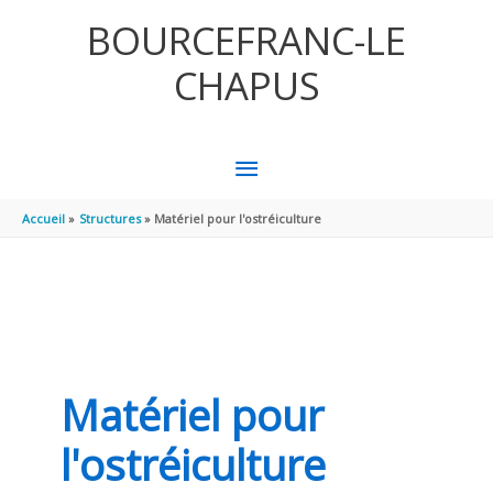
Aller au contenu
Aller au pied de page
BOURCEFRANC-LE
CHAPUS
MENU
PRINCIPAL
Accueil
Structures
Matériel pour l'ostréiculture
Matériel pour
l'ostréiculture