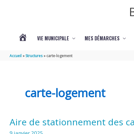
Aller au contenu
Aller au pied de page
VIE MUNICIPALE
MES DÉMARCHES
ACTUALITÉS
Accueil
Structures
carte-logement
carte-logement
Aire de stationnement des c
9 janvier 2025