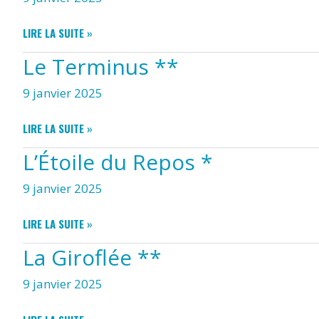
AIRE
LIRE LA SUITE »
DE
Le Terminus **
STATIONNEMENT
DES
9 janvier 2025
CAMPING-
CARS
LE
LIRE LA SUITE »
TERMINUS
L’Étoile du Repos *
**
9 janvier 2025
L’ÉTOILE
LIRE LA SUITE »
DU
La Giroflée **
REPOS
*
9 janvier 2025
LA