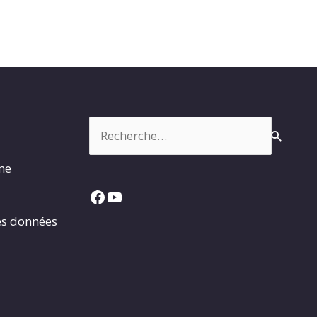
Rechercher :
rme
Facebook
YouTube
es données