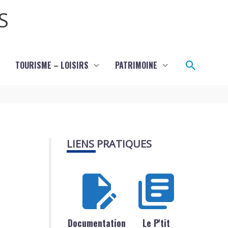
S
Recher
TOURISME – LOISIRS
PATRIMOINE
LIENS PRATIQUES
Documentation
Le P'tit