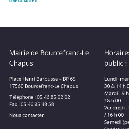
LIRE LA SUITE »
GIROFLÉE
**
Mairie de Bourcefranc-Le
Horaire
Chapus
public :
Place Henri Barbusse – BP 65
Lundi, merc
17560 Bourcefranc-Le Chapus
30 & 14 h 0
Mardi : 9 h
Téléphone : 05 46 85 02 02
18 h 00
Fax : 05 46 85 48 58
Vendredi : 
/ 16 h 00
Nous contacter
Samedi (pe