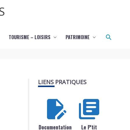
S
Recher
TOURISME – LOISIRS
PATRIMOINE
LIENS PRATIQUES
Documentation
Le P'tit