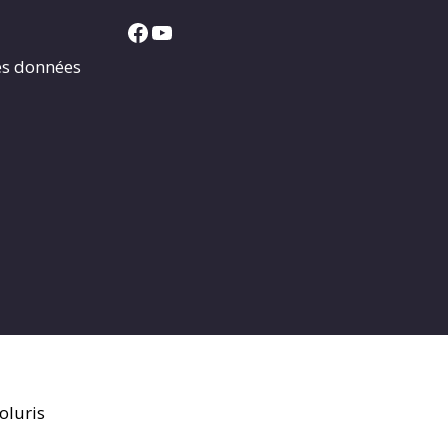
Facebook
YouTube
es données
oluris