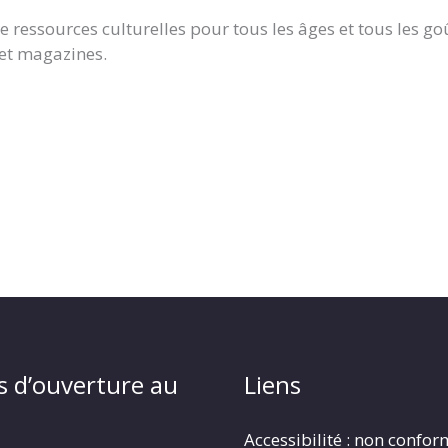
e ressources culturelles pour tous les âges et tous les go
et magazines.
s d’ouverture au
Liens
Accessibilité : non confo