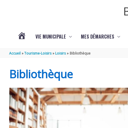
Aller au contenu
Aller au pied de page
VIE MUNICIPALE
MES DÉMARCHES
ACTUALITÉS
Accueil
Tourisme-Loisirs
Loisirs
Bibliothèque
Bibliothèque