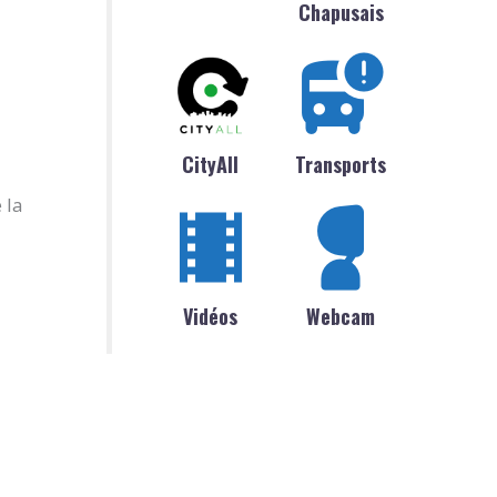
Chapusais
CityAll
Transports
 la
Vidéos
Webcam