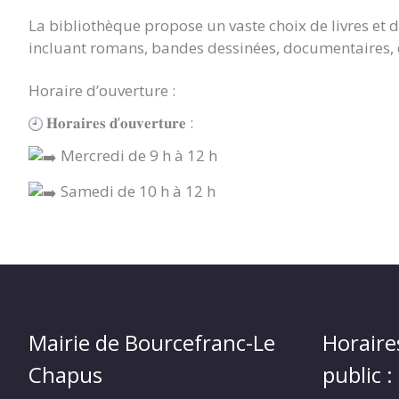
La bibliothèque propose un vaste choix de livres et d
incluant romans, bandes dessinées, documentaires, 
Horaire d’ouverture :
𝐇𝐨𝐫𝐚𝐢𝐫𝐞𝐬 𝐝’𝐨𝐮𝐯𝐞𝐫𝐭𝐮𝐫𝐞 :
Mercredi de 9 h à 12 h
Samedi de 10 h à 12 h
Mairie de Bourcefranc-Le
Horaire
Chapus
public :