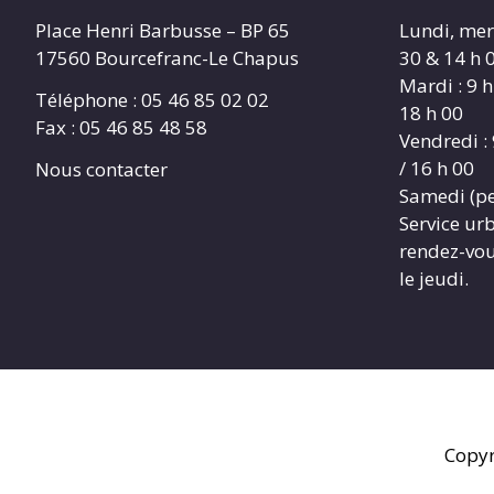
Place Henri Barbusse – BP 65
Lundi, merc
17560 Bourcefranc-Le Chapus
30 & 14 h 0
Mardi : 9 h
Téléphone : 05 46 85 02 02
18 h 00
Fax : 05 46 85 48 58
Vendredi : 
/ 16 h 00
Nous contacter
Samedi (pe
Service ur
rendez-vous
le jeudi.
Copyr