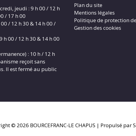
Plan du site
redi, jeudi : 9 h 00 / 12 h
Mentions légales
0 / 17 h 00
Politique de protection d
 00 / 12 h 30 & 14 h 00 /
Gestion des cookies
9 h 00 / 12 h 30 & 14 h 00
rmanence) : 10 h / 12 h
banisme reçoit sans
. Il est fermé au public
ight © 2026
BOURCEFRANC-LE CHAPUS
| Propulsé par S