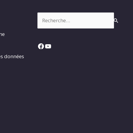
Rechercher :
rme
Facebook
YouTube
es données