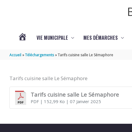
Aller au contenu
Aller au pied de page
VIE MUNICIPALE
MES DÉMARCHES
ACTUALITÉS
Accueil
Téléchargements
Tarifs cuisine salle Le Sémaphore
Tarifs cuisine salle Le Sémaphore
Tarifs cuisine salle Le Sémaphore
PDF
| 152,99 Ko
| 07 Janvier 2025