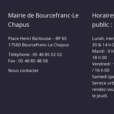
Mairie de Bourcefranc-Le
Horaire
Chapus
public :
Place Henri Barbusse – BP 65
Lundi, merc
17560 Bourcefranc-Le Chapus
30 & 14 h 0
Mardi : 9 h
Téléphone : 05 46 85 02 02
18 h 00
Fax : 05 46 85 48 58
Vendredi : 
/ 16 h 00
Nous contacter
Samedi (pe
Service ur
rendez-vous
le jeudi.