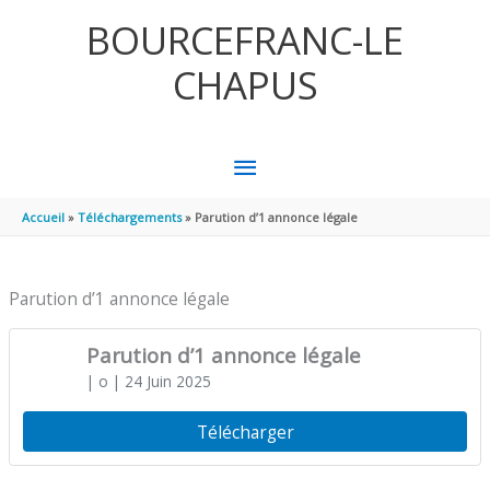
Aller au contenu
Aller au pied de page
BOURCEFRANC-LE
CHAPUS
MENU
PRINCIPAL
Accueil
Téléchargements
Parution d’1 annonce légale
Parution d’1 annonce légale
Parution d’1 annonce légale
| o
| 24 Juin 2025
Télécharger