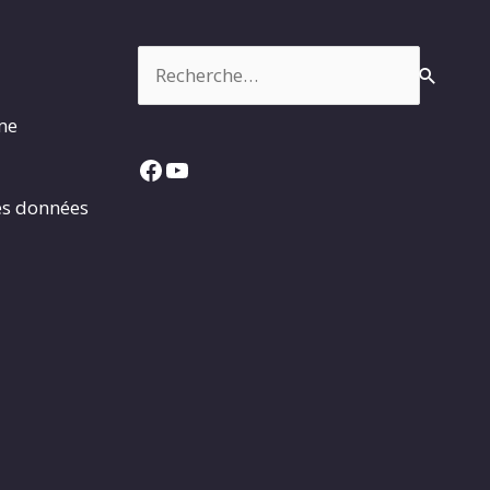
Rechercher :
rme
Facebook
YouTube
es données