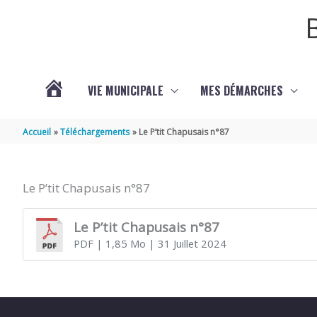
Aller au contenu
Aller au pied de page
VIE MUNICIPALE
MES DÉMARCHES
ACTUALITÉS
Accueil
Téléchargements
Le P’tit Chapusais n°87
Le P’tit Chapusais n°87
Le P’tit Chapusais n°87
PDF
| 1,85 Mo
| 31 Juillet 2024