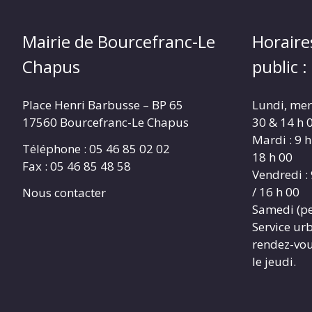
Mairie de Bourcefranc-Le
Horaire
Chapus
public :
Place Henri Barbusse – BP 65
Lundi, merc
17560 Bourcefranc-Le Chapus
30 & 14 h 0
Mardi : 9 h
Téléphone : 05 46 85 02 02
18 h 00
Fax : 05 46 85 48 58
Vendredi : 
/ 16 h 00
Nous contacter
Samedi (pe
Service ur
rendez-vous
le jeudi.