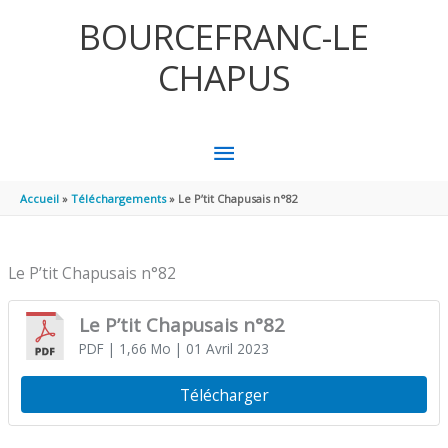
Aller au contenu
Aller au pied de page
BOURCEFRANC-LE
CHAPUS
MENU
PRINCIPAL
Accueil
Téléchargements
Le P’tit Chapusais n°82
Le P’tit Chapusais n°82
Le P’tit Chapusais n°82
PDF
| 1,66 Mo
| 01 Avril 2023
Télécharger