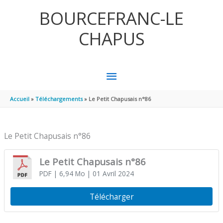
Aller au contenu
Aller au pied de page
BOURCEFRANC-LE
CHAPUS
MENU
PRINCIPAL
Accueil
Téléchargements
Le Petit Chapusais n°86
Le Petit Chapusais n°86
Le Petit Chapusais n°86
PDF
| 6,94 Mo
| 01 Avril 2024
Télécharger