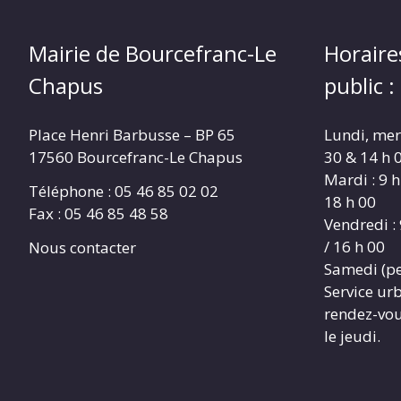
Mairie de Bourcefranc-Le
Horaire
Chapus
public :
Place Henri Barbusse – BP 65
Lundi, merc
17560 Bourcefranc-Le Chapus
30 & 14 h 0
Mardi : 9 h
Téléphone : 05 46 85 02 02
18 h 00
Fax : 05 46 85 48 58
Vendredi : 
/ 16 h 00
Nous contacter
Samedi (pe
Service ur
rendez-vous
le jeudi.