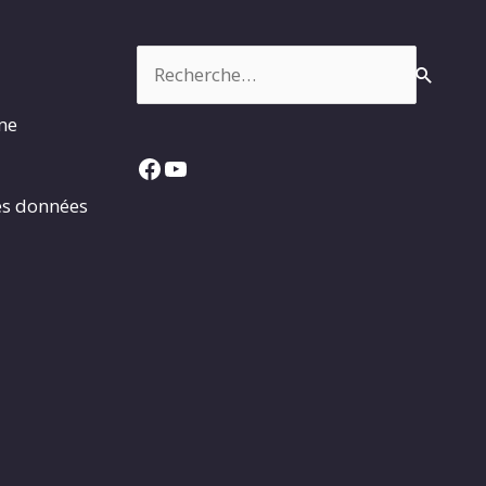
Rechercher :
rme
Facebook
YouTube
es données