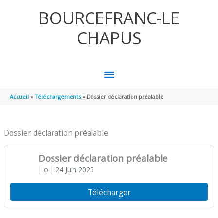
Aller au contenu
Aller au pied de page
BOURCEFRANC-LE
CHAPUS
MENU
PRINCIPAL
Accueil
Téléchargements
Dossier déclaration préalable
Dossier déclaration préalable
Dossier déclaration préalable
| o
| 24 Juin 2025
Télécharger