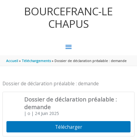
Aller au contenu
Aller au pied de page
BOURCEFRANC-LE
CHAPUS
MENU
PRINCIPAL
Accueil
Téléchargements
Dossier de déclaration préalable : demande
Dossier de déclaration préalable : demande
Dossier de déclaration préalable :
demande
| o
| 24 Juin 2025
Télécharger