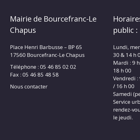
Mairie de Bourcefranc-Le
Horaire
Chapus
public :
Place Henri Barbusse – BP 65
Lundi, merc
17560 Bourcefranc-Le Chapus
30 & 14 h 0
Mardi : 9 h
Téléphone : 05 46 85 02 02
18 h 00
Fax : 05 46 85 48 58
Vendredi : 
/ 16 h 00
Nous contacter
Samedi (pe
Service ur
rendez-vous
le jeudi.