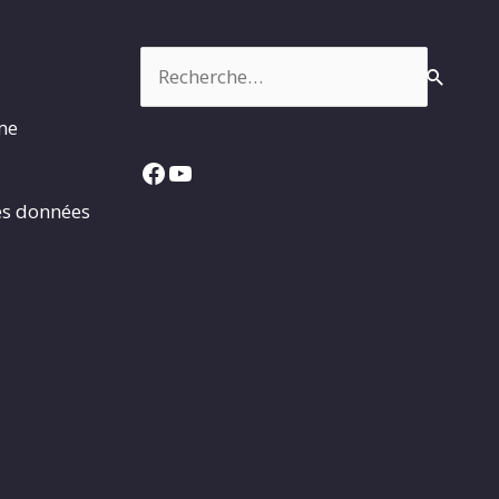
Rechercher :
rme
Facebook
YouTube
es données