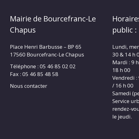
Mairie de Bourcefranc-Le
Horaire
Chapus
public :
Place Henri Barbusse – BP 65
Lundi, merc
17560 Bourcefranc-Le Chapus
30 & 14 h 0
Mardi : 9 h
Téléphone : 05 46 85 02 02
18 h 00
Fax : 05 46 85 48 58
Vendredi : 
/ 16 h 00
Nous contacter
Samedi (pe
Service ur
rendez-vous
le jeudi.