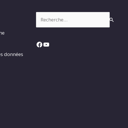
Rechercher :
rme
Facebook
YouTube
es données