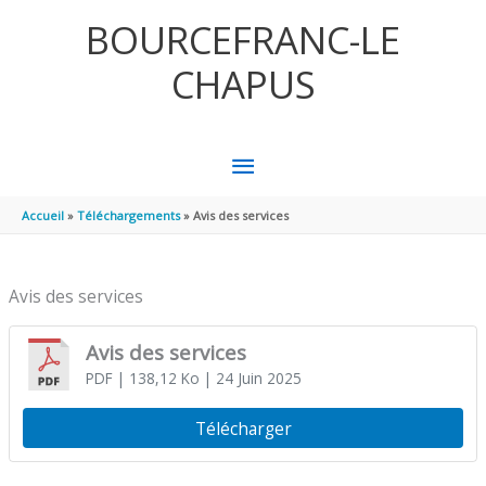
Aller au contenu
Aller au pied de page
BOURCEFRANC-LE
CHAPUS
MENU
PRINCIPAL
Accueil
Téléchargements
Avis des services
Avis des services
Avis des services
PDF
| 138,12 Ko
| 24 Juin 2025
Télécharger