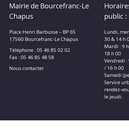
Mairie de Bourcefranc-Le
Horaire
Chapus
public :
Place Henri Barbusse – BP 65
Lundi, merc
17560 Bourcefranc-Le Chapus
30 & 14 h 0
Mardi : 9 h
Téléphone : 05 46 85 02 02
18 h 00
Fax : 05 46 85 48 58
Vendredi : 
/ 16 h 00
Nous contacter
Samedi (pe
Service ur
rendez-vous
le jeudi.