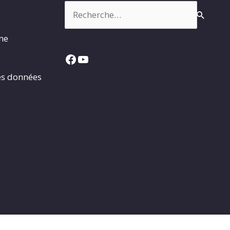
Rechercher :
rme
Facebook
YouTube
es données