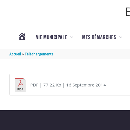
Aller au contenu
Aller au pied de page
VIE MUNICIPALE
MES DÉMARCHES
ACTUALITÉS
Accueil
Téléchargements
PDF
| 77,22 Ko
| 16 Septembre 2014