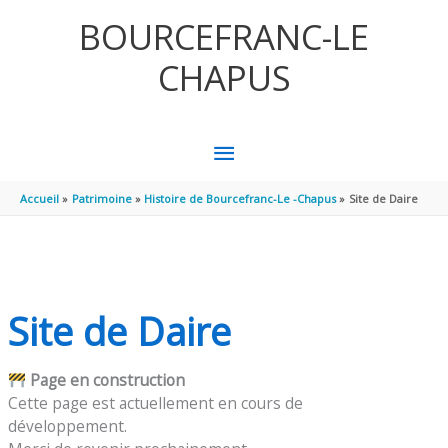
Aller au contenu
Aller au pied de page
BOURCEFRANC-LE
CHAPUS
MENU
PRINCIPAL
Accueil
Patrimoine
Histoire de Bourcefranc-Le -Chapus
Site de Daire
Site de Daire
Page en construction
Cette page est actuellement en cours de
développement.