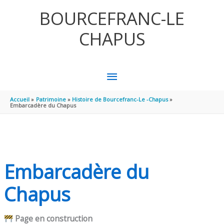
Aller au contenu
Aller au pied de page
BOURCEFRANC-LE
CHAPUS
MENU
PRINCIPAL
Accueil
Patrimoine
Histoire de Bourcefranc-Le -Chapus
Embarcadère du Chapus
Embarcadère du
Chapus
Page en construction