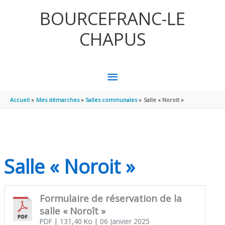
Aller au contenu
Aller au pied de page
BOURCEFRANC-LE
CHAPUS
MENU
PRINCIPAL
Accueil
Mes démarches
Salles communales
Salle « Noroit »
Salle « Noroit »
Formulaire de réservation de la
salle « Noroît »
PDF
| 131,40 Ko
| 06 Janvier 2025