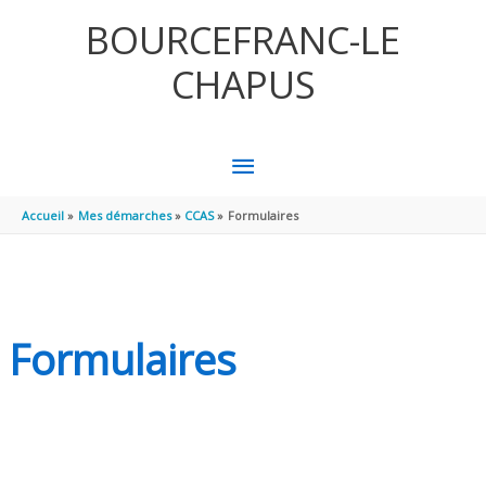
Aller au contenu
Aller au pied de page
BOURCEFRANC-LE
CHAPUS
MENU
PRINCIPAL
Accueil
Mes démarches
CCAS
Formulaires
Formulaires