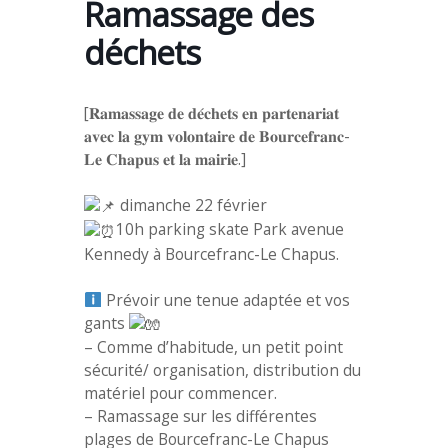
Ramassage des
déchets
[𝐑𝐚𝐦𝐚𝐬𝐬𝐚𝐠𝐞 𝐝𝐞 𝐝𝐞́𝐜𝐡𝐞𝐭𝐬 𝐞𝐧 𝐩𝐚𝐫𝐭𝐞𝐧𝐚𝐫𝐢𝐚𝐭
𝐚𝐯𝐞𝐜 𝐥𝐚 𝐠𝐲𝐦 𝐯𝐨𝐥𝐨𝐧𝐭𝐚𝐢𝐫𝐞 𝐝𝐞 𝐁𝐨𝐮𝐫𝐜𝐞𝐟𝐫𝐚𝐧𝐜-
𝐋𝐞 𝐂𝐡𝐚𝐩𝐮𝐬 𝐞𝐭 𝐥𝐚 𝐦𝐚𝐢𝐫𝐢𝐞.]
dimanche 22 février
10h parking skate Park avenue
Kennedy à Bourcefranc-Le Chapus.
Prévoir une tenue adaptée et vos
gants
– Comme d’habitude, un petit point
sécurité/ organisation, distribution du
matériel pour commencer.
– Ramassage sur les différentes
plages de Bourcefranc-Le Chapus