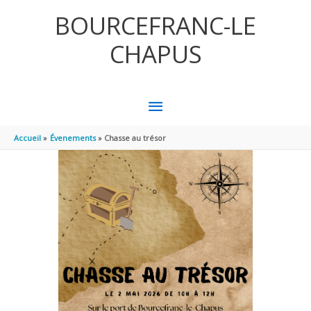
Aller au contenu
Aller au pied de page
BOURCEFRANC-LE
CHAPUS
MENU
PRINCIPAL
Accueil
Évenements
Chasse au trésor