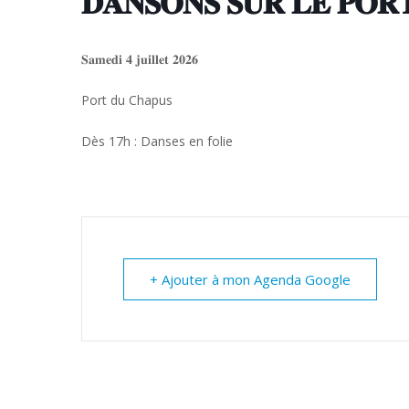
𝐃𝐀𝐍𝐒𝐎𝐍𝐒 𝐒𝐔𝐑 𝐋𝐄 𝐏𝐎𝐑
𝐒𝐚𝐦𝐞𝐝𝐢 𝟒 𝐣𝐮𝐢𝐥𝐥𝐞𝐭 𝟐𝟎𝟐𝟔
Port du Chapus
Dès 17h : Danses en folie
+ Ajouter à mon Agenda Google