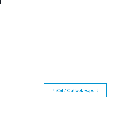
𝐓
+ iCal / Outlook export