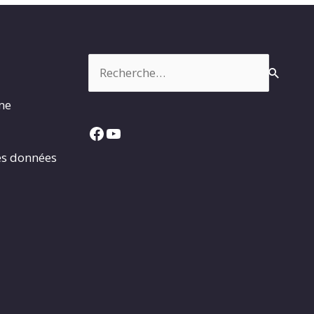
Rechercher :
rme
Facebook
YouTube
es données