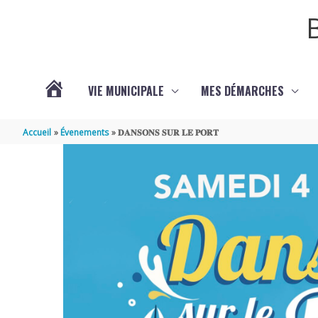
Aller au contenu
Aller au pied de page
VIE MUNICIPALE
MES DÉMARCHES
ACTUALITÉS
Accueil
Évenements
𝐃𝐀𝐍𝐒𝐎𝐍𝐒 𝐒𝐔𝐑 𝐋𝐄 𝐏𝐎𝐑𝐓