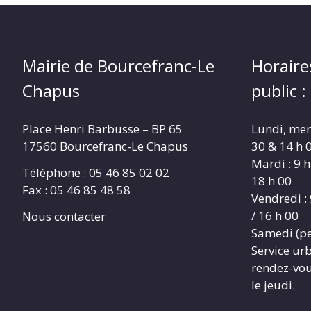
Mairie de Bourcefranc-Le
Horaire
Chapus
public :
Place Henri Barbusse – BP 65
Lundi, merc
17560 Bourcefranc-Le Chapus
30 & 14 h 0
Mardi : 9 h
Téléphone : 05 46 85 02 02
18 h 00
Fax : 05 46 85 48 58
Vendredi : 
/ 16 h 00
Nous contacter
Samedi (pe
Service ur
rendez-vous
le jeudi.