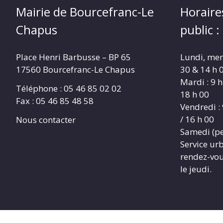
Mairie de Bourcefranc-Le
Horaire
Chapus
public :
Place Henri Barbusse – BP 65
Lundi, merc
17560 Bourcefranc-Le Chapus
30 & 14 h 0
Mardi : 9 h
Téléphone : 05 46 85 02 02
18 h 00
Fax : 05 46 85 48 58
Vendredi : 
/ 16 h 00
Nous contacter
Samedi (pe
Service ur
rendez-vous
le jeudi.