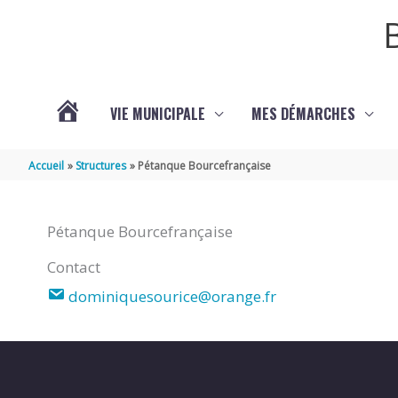
Aller au contenu
Aller au pied de page
VIE MUNICIPALE
MES DÉMARCHES
ACTUALITÉS
Accueil
Structures
Pétanque Bourcefrançaise
Pétanque Bourcefrançaise
Contact
dominiquesourice@orange.fr