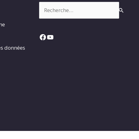
Rechercher :
rme
Facebook
YouTube
es données