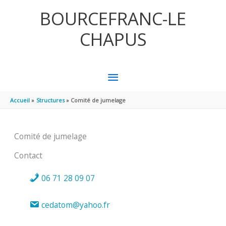
Aller au contenu
Aller au pied de page
BOURCEFRANC-LE
CHAPUS
MENU
PRINCIPAL
Accueil
Structures
Comité de jumelage
Comité de jumelage
Contact
06 71 28 09 07
cedatom@yahoo.fr